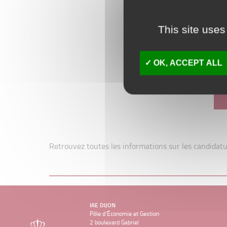
This site uses
OK, ACCEPT ALL
Retrouvez toutes les informations sur les candidatur
IAE DIJON
Pôle d’Économie et Gestion
2 boulevard Gabriel