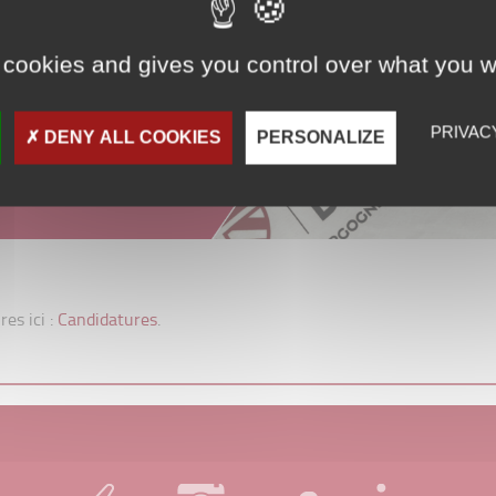
 cookies and gives you control over what you w
PRIVAC
DENY ALL COOKIES
PERSONALIZE
es ici :
Candidatures
.