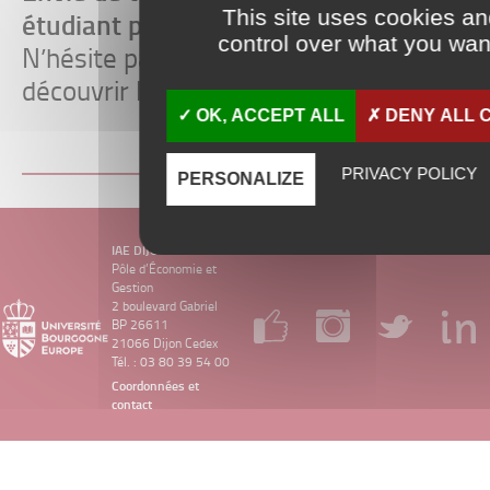
This site uses cookies a
étudiant pendant une semaine ?
control over what you want
N’hésite pas à t’inscrire et à venir
découvrir l’IAE Dijon de l’intérieur !
OK, ACCEPT ALL
DENY ALL 
PRIVACY POLICY
PERSONALIZE
IAE DIJON
Pôle d’Économie et
Gestion
2 boulevard Gabriel
BP 26611
21066 Dijon Cedex
Tél. : 03 80 39 54 00
Coordonnées et
contact