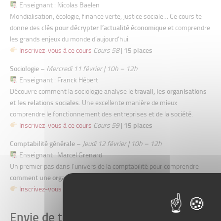
Enseignant : Nicolas Baelen
Mondialisation, écologie, finance verte, justice sociale… Ce cours te
donne des
clés pour décrypter l’actualité économique
et comprendre
les grands enjeux du monde d’aujourd’hui.
Inscrivez-vous à ce cours
Cours 58
|
15 places
Sociologie
–
Mercredi 11 février | 10h – 12h
Enseignant : Franck Hébert
Découvre comment la sociologie analyse le
travail, les organisations
et les relations sociales
. Une excellente manière de mieux
comprendre le fonctionnement des entreprises et de la société.
Inscrivez-vous à ce cours
Cours 59
|
15 places
Comptabilité générale
–
Jeudi 12 février | 10h – 12h
Enseignant : Marcel Grenard
Un premier pas dans l’univers de la comptabilité pour comprendre
comment une organisation suit et analyse ses finances
.
Inscrivez-vous à ce cours
Cours 61
|
15 places
Envie de te mettre dans la peau d’un