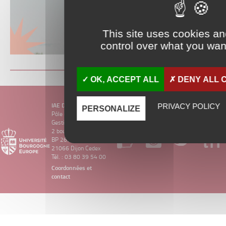
This site uses cookies a
control over what you want
OK, ACCEPT ALL
DENY ALL 
IAE DIJON
PRIVACY POLICY
PERSONALIZE
Pôle d’Économie et
Gestion
2 boulevard Gabriel
BP 26611
21066 Dijon Cedex
Tél. : 03 80 39 54 00
Coordonnées et
contact