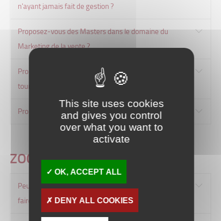
n'ayant jamais fait de gestion ?
Proposez-vous des Masters dans le domaine du
Marketing de la vente ?
Proposez-vous des Masters dans le domaine du
tourisme ?
This site uses cookies
Proposez-vous des Masters en anglais ?
and gives you control
over what you want to
activate
ZOOM SUR L’INTERNATIONAL
OK, ACCEPT ALL
Peut-on partir à l’étranger en Licence Gestion sans
faire le parcours international ?
DENY ALL COOKIES