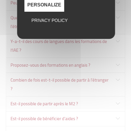
Peut-on partir à l’étranger en Master ?
PERSONALIZE
Quelle est la procédure pour partir en mobilité à
PRIVACY POLICY
l'étranger ?
Y-a-t-il des cours de langues dans les formations de
l’IAE ?
Proposez-vous des formations en anglais ?
Combien de fois est-t-il possible de partir à l'étranger
?
Est-il possible de partir après le M2 ?
Est-il possible de bénéficier d'aides ?