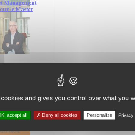
 et Management
our le Master
e : « l’IA
 cookies and gives you control over what you w
e à la santé,
roche au service
ostic »
K, accept all
Deny all cookies
Personalize
Privacy 