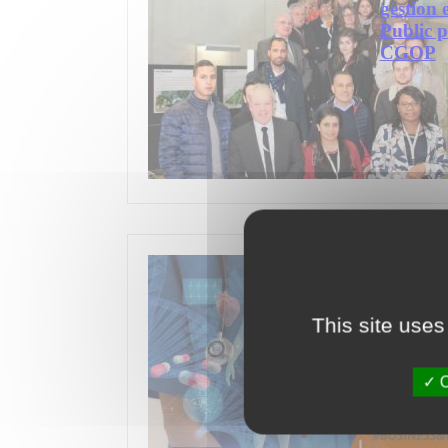
gestion
Public p
CGOP
juin 2021
Webinair
This site uses
appliqué
une app
du diagn
O