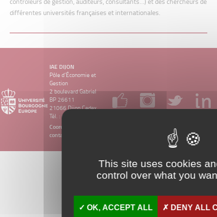
contrôleurs de gestion, auditeurs, consultants…) et des chercheurs de
différentes universités françaises et internationales.
IAE DIJON
Pôle d’Économie et
Gestion
2 boulevard Gabriel
BP 26611
21066 Dijon Cedex
Tél. : 03 80 39 54 00
Coordonnées et
contact
This site uses cookies a
control over what you want
OK, ACCEPT ALL
DENY ALL 