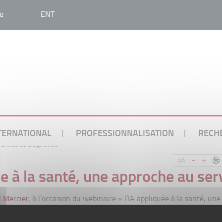
e
ENT
TERNATIONAL
PROFESSIONNALISATION
RECH
service du diagnostic »
-
+
aA
ée à la santé, une approche au ser
 Mercier
, à l’occasion du webinaire « l’IA appliquée à la santé, u
YENS.