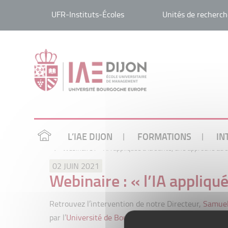
UFR-Instituts-Écoles
Unités de recherch
L’IAE DIJON
FORMATIONS
IN
/
Webinaire : « l’IA appliquée à la santé, une approche au 
02 JUIN 2021
Webinaire : « l’IA appliqu
Retrouvez l’intervention de notre Directeur,
Samuel
par l’
Université de Bourgogne
, le
Pôle BFCare
et
SA