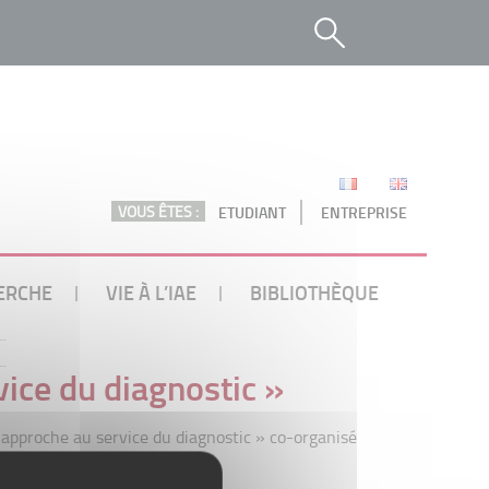
VOUS ÊTES :
ETUDIANT
ENTREPRISE
ERCHE
VIE À L’IAE
BIBLIOTHÈQUE
vice du diagnostic »
ne approche au service du diagnostic » co-organisé