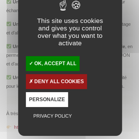
Un réseau dynamique entre alumni et étudiants
pour
échanger et partager vos expériences.
This site uses cookies
Un Career Center
regroupant, en plus des offres de stage
and gives you control
et d’alternance, des offres d’emploi.
over what you want to
activate
Un espace pour favoriser l’insertion professionnelle
, en
permettant aux alumni de rester en contact avec l’IAE DIJON
OK, ACCEPT ALL
et d’accompagner les nouvelles générations.
Une ouverture vers l’enseignement
, avec la possibilité
DENY ALL COOKIES
pour les anciens étudiants d’intervenir dans les formations.
PERSONALIZE
À très bientôt sur le Network de l’IAE Dijon !
PRIVACY POLICY
https://network-iaedijon.ube.fr