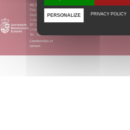
IAE DIJON
Pôle d’Économie et
PRIVACY POLICY
Gestion
PERSONALIZE
2 boulevard Gabriel
BP 26611
21066 Dijon Cedex
Tél. : 03 80 39 54 00
Coordonnées et
contact