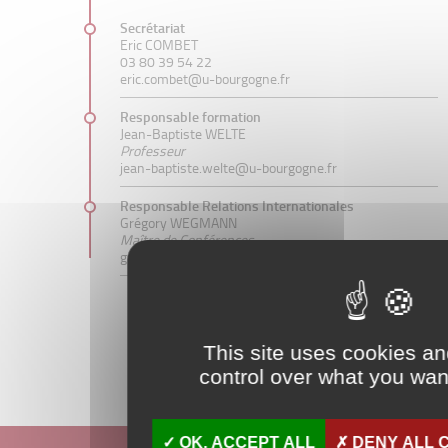
Secrétariat
Eric COMBET
03 80 39 54 22
eric.combet@u-bourgogne.fr
Responsable formation
Jean-Baptiste WELTE
Professeur
jean-baptiste.welte@u-bourgogne.fr
Responsable Relations Internationales
Grégory WEGMANN
Maître de Conférences
gregory.wegmann@u-bourgogne.fr
This site uses cookies a
control over what you want
OK, ACCEPT ALL
DENY ALL 