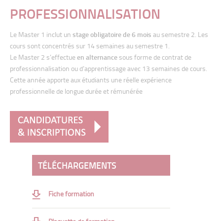
Analyser les marchés et les consommateurs
PROFESSIONNALISATION
Comportement du consommateur : approches
psychologiques
Le
Master 1 inclut un
stage obligatoire de 6 mois
au semestre 2. Les
cours sont
concentrés sur 14 semaines au semestre 1.
Comportement du consommateur : approches
Le
Master
2
s’effectue
en
alternance
sous
forme
de
contrat
de
sociologiques
professionnalisation ou d’apprentissage avec 13 semaines de cours.
Category management
Cette
année apporte aux étudiants une réelle expérience
professionnelle de longue
durée et rémunérée
Ethnomarketing et Séminaire délocalisé
Élaborer, optimiser et activer une stratégie en marketing-
vente
Marketing Stratégique
Project Marketing (cours en anglais)
TÉLÉCHARGEMENTS
Merchandising et Stratégie retail
Fiche formation
Développer la digitalisation en entreprise
Stratégie de communication digitale