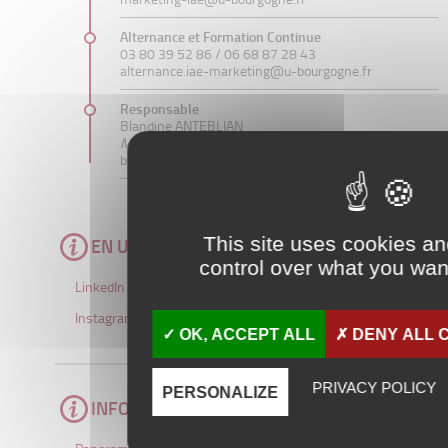
Alternance et Formation Continue
03 80 39 52 86 /
06 68 87 28 43
alternance.iae-marketing@u-bourgogne.fr
Responsable
Blandine ANTEBLIAN
Maître de Conférences
blandine.anteblian@u-bourgogne.fr
This site uses cookies a
EN UN CLIC
control over what you want
LinkedIn du Master
Instagram du Master
OK, ACCEPT ALL
DENY ALL 
PRIVACY POLICY
PERSONALIZE
INFOS PRATIQUES