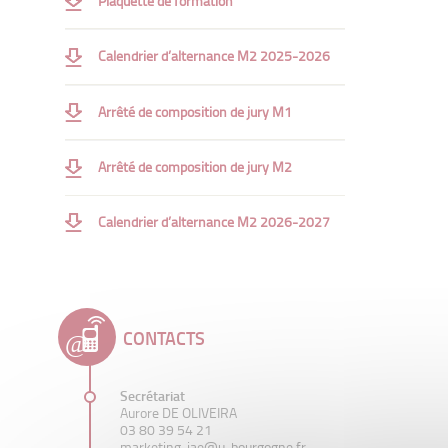
Plaquette de formation
Créativité publicitaire à l’ère digitale
Calendrier d’alternance M2 2025-2026
E-commerce et omnicanalité
Stratégie digitale
Arrêté de composition de jury M1
Professionnalisation
Arrêté de composition de jury M2
Serious game de négociation
Serious game stratégie marketing
Calendrier d’alternance M2 2026-2027
Grand Oral
Rapport alternance et soutenance
Bilan d’expérience entreprise
CONTACTS
Cycle de conférences
Secrétariat
Aurore DE OLIVEIRA
03 80 39 54 21
marketing-iae@u-bourgogne.fr