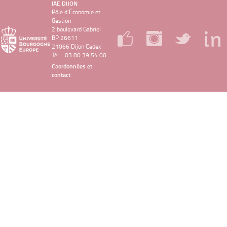
IAE DIJON
Pôle d’Économie et
Gestion
2 boulevard Gabriel
BP 26611
21066 Dijon Cedex
Tél. : 03 80 39 54 00
Coordonnées et
contact