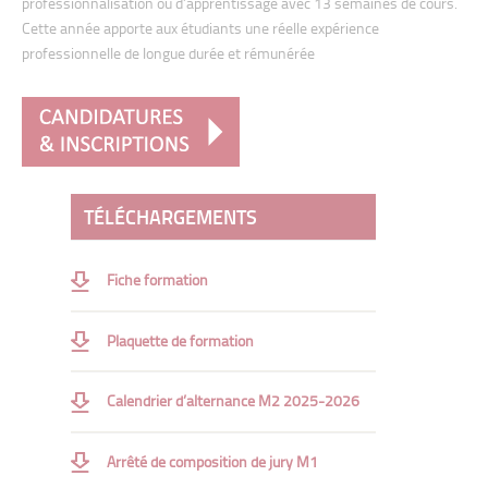
professionnalisation ou d’apprentissage avec 13 semaines de cours.
Ethnomarketing et Séminaire délocalisé
Cette
année apporte aux étudiants une réelle expérience
professionnelle de longue
durée et rémunérée
Élaborer, optimiser et activer une stratégie en marketing-
vente
Marketing Stratégique
Project Marketing (cours en anglais)
TÉLÉCHARGEMENTS
Développer la digitalisation en entreprise
Stratégie de communication digitale
Fiche formation
Créativité publicitaire à l’ère digitale
E-commerce et omnicanalité
Plaquette de formation
Stratégie digitale
Calendrier d’alternance M2 2025-2026
CRM et Marketing Automation
Acquisition digitale (SEO, SEM) et performance digitale
Arrêté de composition de jury M1
Gestion de projet digital