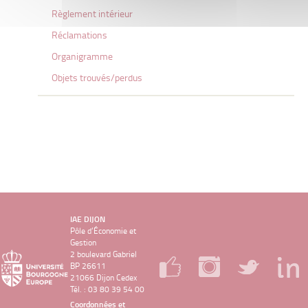
Règlement intérieur
Réclamations
Organigramme
Objets trouvés/perdus
IAE DIJON
Pôle d’Économie et
Gestion
2 boulevard Gabriel
BP 26611
21066 Dijon Cedex
Tél. : 03 80 39 54 00
Coordonnées et