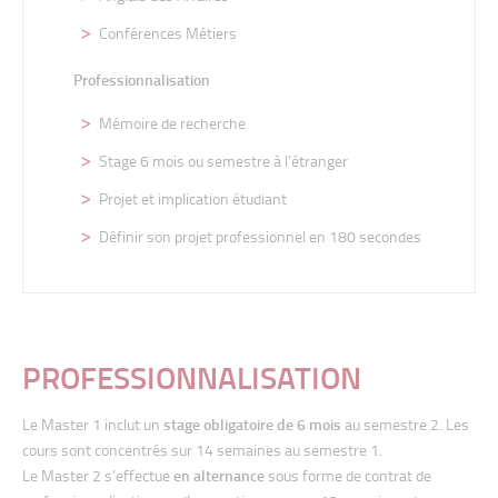
Conférences Métiers
Professionnalisation
Mémoire de recherche
Stage 6 mois ou semestre à l’étranger
Projet et implication étudiant
Définir son projet professionnel en 180 secondes
Analyser les marchés et les consommateurs
PROFESSIONNALISATION
Comportement du consommateur : approches
psychologiques
Le
Master 1 inclut un
stage obligatoire de 6 mois
au semestre 2. Les
cours sont
concentrés sur 14 semaines au semestre 1.
Comportement du consommateur : approches
Le
Master
2
s’effectue
en
alternance
sous
forme
de
contrat
de
sociologiques