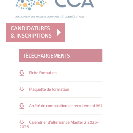
Conduite du changement
Marketing stratégique
Comptabilité et contrôle de gestion
Gestion juridique
Droit de l’entreprise en difficulté
TÉLÉCHARGEMENTS
Protection sociale
Droit des affaires et du financement
Fiche formation
Droit des sociétés
Système d’information
Plaquette de formation
Management des systèmes d’information
Arrêté de composition de recrutement M1
Audit du système d’information
Communication
Calendrier d’alternance Master 2 2025-
2026