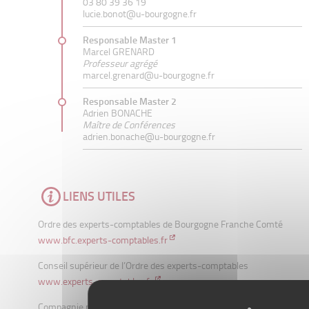
03 80 39 36 19
lucie.bonot@u-bourgogne.fr
Responsable Master 1
Marcel GRENARD
Professeur agrégé
marcel.grenard@u-bourgogne.fr
Responsable Master 2
Adrien BONACHE
Maître de Conférences
adrien.bonache@u-bourgogne.fr
LIENS UTILES
Ordre des experts-comptables de Bourgogne Franche Comté
www.bfc.experts-comptables.fr
Conseil supérieur de l’Ordre des experts-comptables
www.experts-comptables.fr
Compagnie nationale des commissaires aux comptes