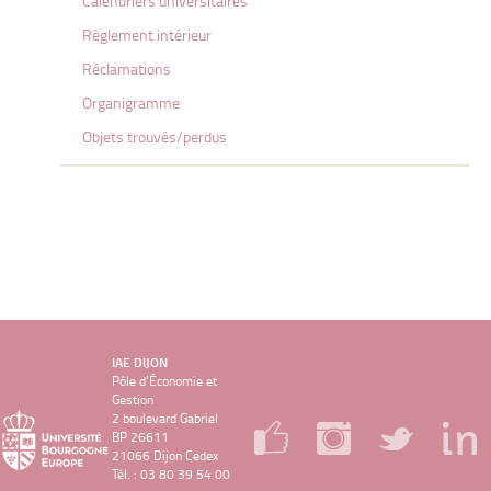
Calendriers universitaires
Règlement intérieur
Réclamations
Organigramme
Objets trouvés/perdus
IAE DIJON
Pôle d’Économie et
Gestion
2 boulevard Gabriel
BP 26611
21066 Dijon Cedex
Tél. : 03 80 39 54 00