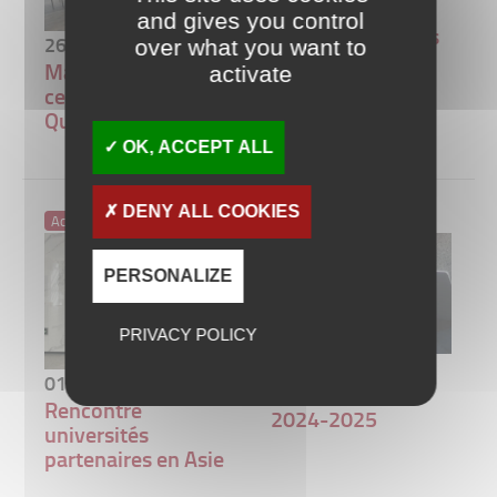
contre les
and gives you control
violences sexistes
26
over what you want to
Mar 2024
et sexuelles
Maintien de la
activate
certification
Qualicert
OK, ACCEPT ALL
DENY ALL COOKIES
Actualités
Actualités
PERSONALIZE
PRIVACY POLICY
18
Jan 2024
01
Mar 2024
Candidatures
Rencontre
2024-2025
universités
partenaires en Asie