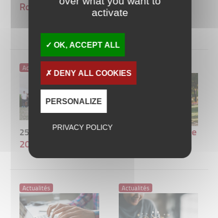
over what you want to
Candidatures
Rotterdam
étudiants
activate
internationaux
OK, ACCEPT ALL
Actualités
Actualités
DENY ALL COOKIES
PERSONALIZE
PRIVACY POLICY
Rentrée
Rentrée
25
20
Sep 2023
Août 2023
2023
2023
Actualités
Actualités