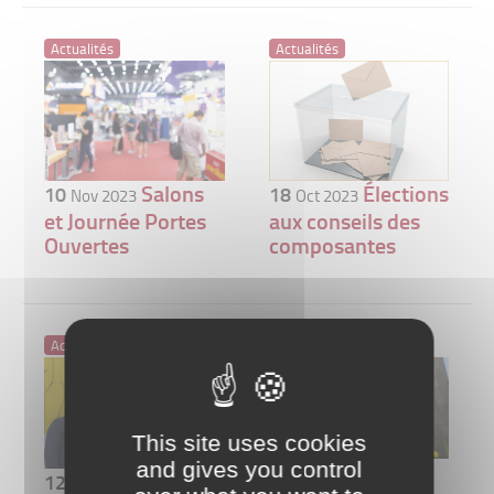
Actualités
Actualités
Salons
Élections
10
18
Nov 2023
Oct 2023
et Journée Portes
aux conseils des
Ouvertes
composantes
Actualités
Actualités
This site uses cookies
and gives you control
06
Oct 2023
EAIE
12
Oct 2023