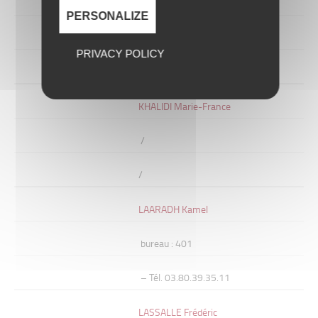
HERVE Fabrice
PERSONALIZE
bureau : 402
PRIVACY POLICY
– Tél. 03.80.39.35.08
KHALIDI Marie-France
/
/
LAARADH Kamel
bureau : 401
– Tél. 03.80.39.35.11
LASSALLE Frédéric