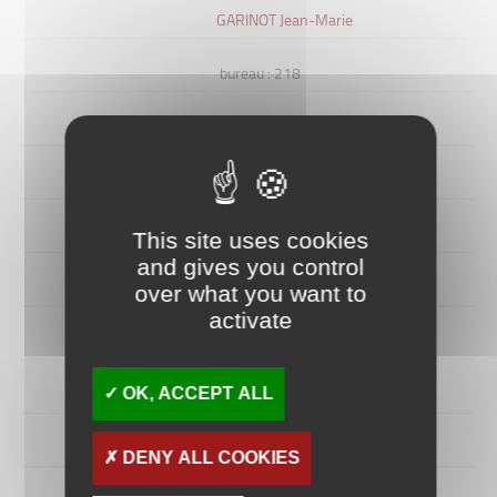
GARINOT Jean-Marie
bureau : 218
– Tél. 03.80.39.35.43
HADDADJ Slimane
202
This site uses cookies
and gives you control
– Tél. 03.80.39.35.04
over what you want to
activate
HERON Nicolas
OK, ACCEPT ALL
/
– Tél. 06.23.12.30.30
DENY ALL COOKIES