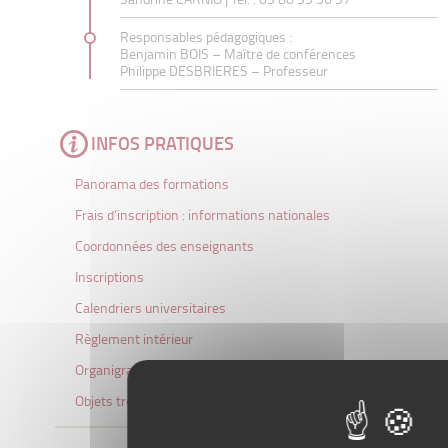
Responsables pédagogiques :
Benjamin BOIS
– Maître de conférences
Philippe DESBRIERES
– Professeur
INFOS PRATIQUES
Panorama des formations
Frais d’inscription : informations nationales
Coordonnées des enseignants
Inscriptions
Calendriers universitaires
Règlement intérieur
Organigramme
Objets trouvés/perdus