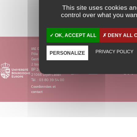
This site uses cookies a
control over what you want
OK, ACCEPT ALL
DENY ALL 
IAE DIJON
PRIVACY POLICY
PERSONALIZE
Pôle d’Économie et
Gestion
2 boulevard Gabriel
BP 26611
21066 Dijon Cedex
Tél. : 03 80 39 54 00
Coordonnées et
contact