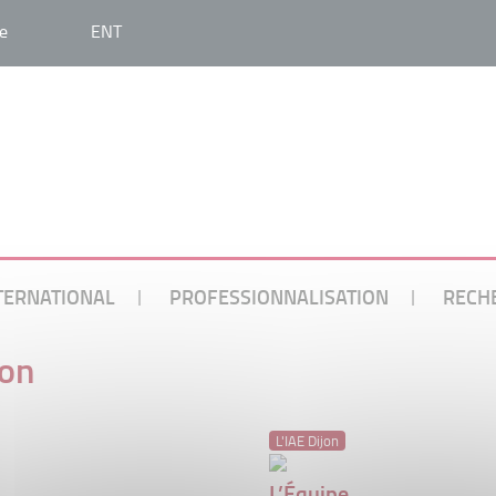
e
ENT
TERNATIONAL
PROFESSIONNALISATION
RECH
jon
L'IAE Dijon
L’Équipe