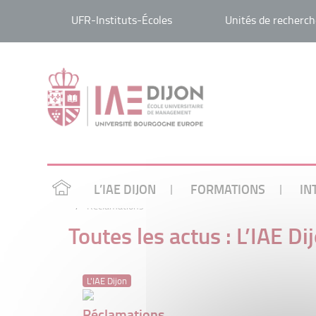
UFR-Instituts-Écoles
Unités de recherch
L’IAE DIJON
FORMATIONS
IN
/
Réclamations
Toutes les actus : L’IAE Di
L'IAE Dijon
Réclamations