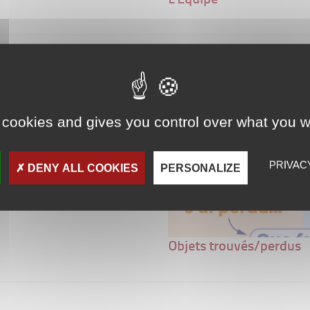
L'IAE Dijon
 cookies and gives you control over what you w
PRIVAC
DENY ALL COOKIES
PERSONALIZE
Objets trouvés/perdus